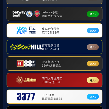
下载专区
下载专区
上页
1
下页