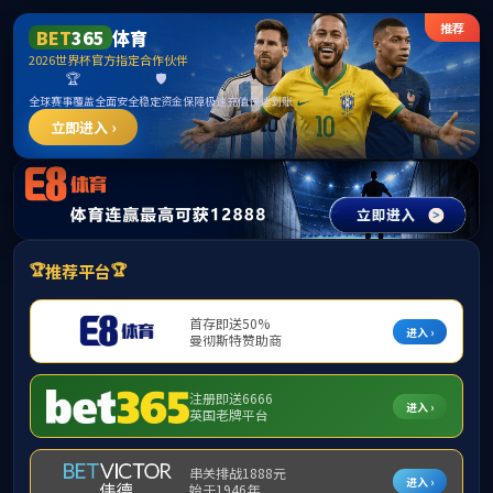
CHINA·365英国上市(集团)股份有限公司|官方网
站
首页
学院概况
师资力量
本科生